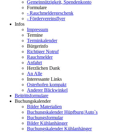
Gemeinnützigkeit, Spendenkonto
Formulare
- Rauchmeldergeschenk
- Fördervereinsflyer
Infos
Impressum
Termine
Terminkalender
Bürgerinfo
Richtiger Notruf
Rauchmelder
Anfahrt
Herzlichen Dank
An Alle
Interessante Links
Osterhofen kompakt
Anderer Blickwinkel
Beitrittsformulare
Buchungskalender
Bilder Materialien
Buchungskalender Hüpfburg/Auto`s
Buchungsformular
Bilder Kühlanhänger
Buchungskalender Kühlanhänger