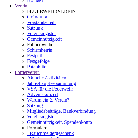
Kontakt
Verein
FEUERWEHRVEREIN
Gründung
Vorstandschaft
Satzung
Vereinsregister
Gemeinnützigkeit
Fahnenweihe
Schirmherrin
Festpatin
Festgefolge
Patenbitten
Förderverein
Aktuelle Aktivitäten
Jahreshauptversammlung
VSA für die Feuerwehr
Adventskonzert
Warum ein 2. Verein?
Satzung
Mitgliedsbeiträge, Bankverbindung
Vereinsregister
Gemeinnützigkeit, Spendenkonto
Formulare
- Rauchmeldergeschenk