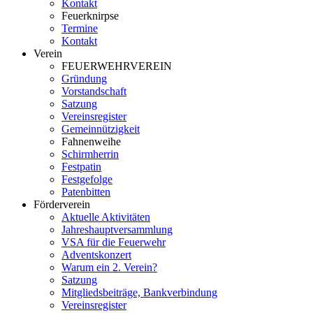
Kontakt
Feuerknirpse
Termine
Kontakt
Verein
FEUERWEHRVEREIN
Gründung
Vorstandschaft
Satzung
Vereinsregister
Gemeinnützigkeit
Fahnenweihe
Schirmherrin
Festpatin
Festgefolge
Patenbitten
Förderverein
Aktuelle Aktivitäten
Jahreshauptversammlung
VSA für die Feuerwehr
Adventskonzert
Warum ein 2. Verein?
Satzung
Mitgliedsbeiträge, Bankverbindung
Vereinsregister