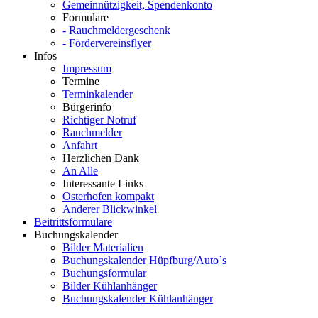
Gemeinnützigkeit, Spendenkonto
Formulare
- Rauchmeldergeschenk
- Fördervereinsflyer
Infos
Impressum
Termine
Terminkalender
Bürgerinfo
Richtiger Notruf
Rauchmelder
Anfahrt
Herzlichen Dank
An Alle
Interessante Links
Osterhofen kompakt
Anderer Blickwinkel
Beitrittsformulare
Buchungskalender
Bilder Materialien
Buchungskalender Hüpfburg/Auto`s
Buchungsformular
Bilder Kühlanhänger
Buchungskalender Kühlanhänger