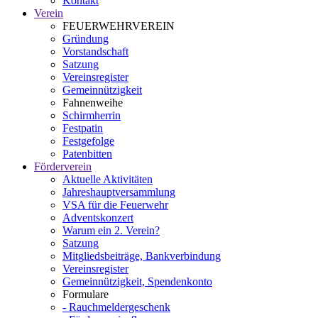
Kontakt
Verein
FEUERWEHRVEREIN
Gründung
Vorstandschaft
Satzung
Vereinsregister
Gemeinnützigkeit
Fahnenweihe
Schirmherrin
Festpatin
Festgefolge
Patenbitten
Förderverein
Aktuelle Aktivitäten
Jahreshauptversammlung
VSA für die Feuerwehr
Adventskonzert
Warum ein 2. Verein?
Satzung
Mitgliedsbeiträge, Bankverbindung
Vereinsregister
Gemeinnützigkeit, Spendenkonto
Formulare
- Rauchmeldergeschenk