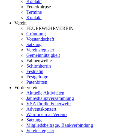
Kontakt
Feuerknirpse
Termine
Kontakt
Verein
FEUERWEHRVEREIN
Gründung
Vorstandschaft
Satzung
Vereinsregister
Gemeinnützigkeit
Fahnenweihe
Schirmherrin
Festpatin
Festgefolge
Patenbitten
Förderverein
Aktuelle Aktivitäten
Jahreshauptversammlung
VSA für die Feuerwehr
Adventskonzert
Warum ein 2. Verein?
Satzung
Mitgliedsbeiträge, Bankverbindung
Vereinsregister