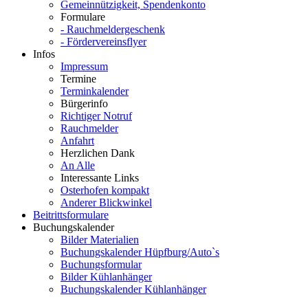
Gemeinnützigkeit, Spendenkonto
Formulare
- Rauchmeldergeschenk
- Fördervereinsflyer
Infos
Impressum
Termine
Terminkalender
Bürgerinfo
Richtiger Notruf
Rauchmelder
Anfahrt
Herzlichen Dank
An Alle
Interessante Links
Osterhofen kompakt
Anderer Blickwinkel
Beitrittsformulare
Buchungskalender
Bilder Materialien
Buchungskalender Hüpfburg/Auto`s
Buchungsformular
Bilder Kühlanhänger
Buchungskalender Kühlanhänger