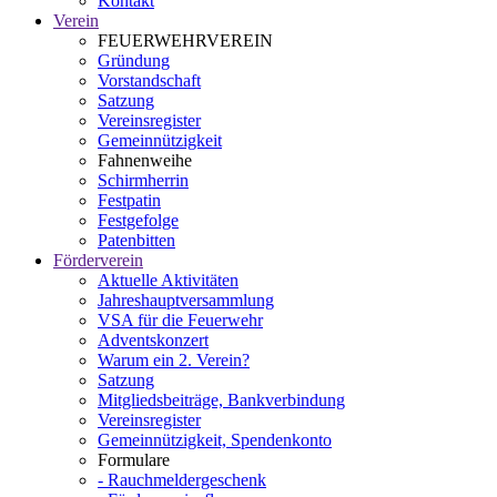
Kontakt
Verein
FEUERWEHRVEREIN
Gründung
Vorstandschaft
Satzung
Vereinsregister
Gemeinnützigkeit
Fahnenweihe
Schirmherrin
Festpatin
Festgefolge
Patenbitten
Förderverein
Aktuelle Aktivitäten
Jahreshauptversammlung
VSA für die Feuerwehr
Adventskonzert
Warum ein 2. Verein?
Satzung
Mitgliedsbeiträge, Bankverbindung
Vereinsregister
Gemeinnützigkeit, Spendenkonto
Formulare
- Rauchmeldergeschenk