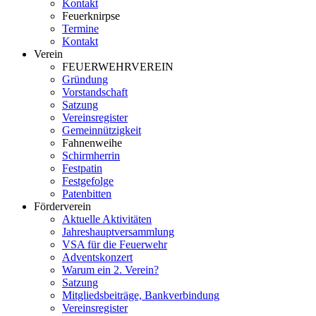
Kontakt
Feuerknirpse
Termine
Kontakt
Verein
FEUERWEHRVEREIN
Gründung
Vorstandschaft
Satzung
Vereinsregister
Gemeinnützigkeit
Fahnenweihe
Schirmherrin
Festpatin
Festgefolge
Patenbitten
Förderverein
Aktuelle Aktivitäten
Jahreshauptversammlung
VSA für die Feuerwehr
Adventskonzert
Warum ein 2. Verein?
Satzung
Mitgliedsbeiträge, Bankverbindung
Vereinsregister