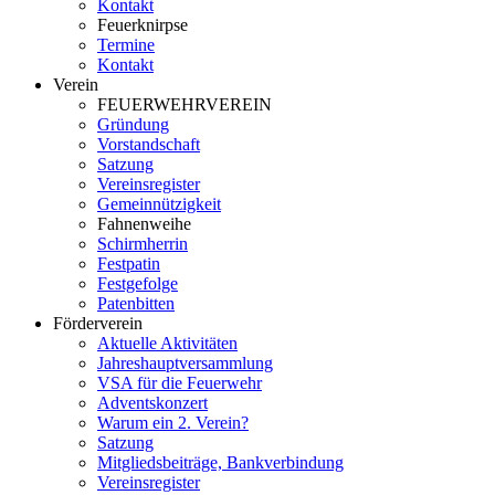
Kontakt
Feuerknirpse
Termine
Kontakt
Verein
FEUERWEHRVEREIN
Gründung
Vorstandschaft
Satzung
Vereinsregister
Gemeinnützigkeit
Fahnenweihe
Schirmherrin
Festpatin
Festgefolge
Patenbitten
Förderverein
Aktuelle Aktivitäten
Jahreshauptversammlung
VSA für die Feuerwehr
Adventskonzert
Warum ein 2. Verein?
Satzung
Mitgliedsbeiträge, Bankverbindung
Vereinsregister