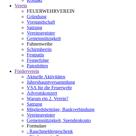
Kontakt
Verein
FEUERWEHRVEREIN
Gründung
Vorstandschaft
Satzung
Vereinsregister
Gemeinnützigkeit
Fahnenweihe
Schirmherrin
Festpatin
Festgefolge
Patenbitten
Förderverein
Aktuelle Aktivitäten
Jahreshauptversammlung
VSA für die Feuerwehr
Adventskonzert
Warum ein 2. Verein?
Satzung
Mitgliedsbeiträge, Bankverbindung
Vereinsregister
Gemeinnützigkeit, Spendenkonto
Formulare
- Rauchmeldergeschenk