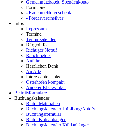
Gemeinnützigkeit, Spendenkonto
Formulare
- Rauchmeldergeschenk
- Fördervereinsflyer
Infos
Impressum
Termine
Terminkalender
Bürgerinfo
Richtiger Notruf
Rauchmelder
Anfahrt
Herzlichen Dank
An Alle
Interessante Links
Osterhofen kompakt
Anderer Blickwinkel
Beitrittsformulare
Buchungskalender
Bilder Materialien
Buchungskalender Hüpfburg/Auto`s
Buchungsformular
Bilder Kühlanhänger
Buchungskalender Kühlanhänger