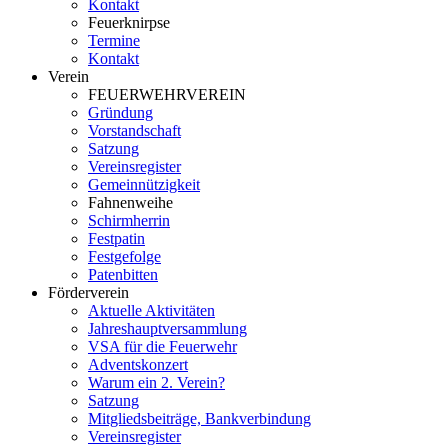
Kontakt
Feuerknirpse
Termine
Kontakt
Verein
FEUERWEHRVEREIN
Gründung
Vorstandschaft
Satzung
Vereinsregister
Gemeinnützigkeit
Fahnenweihe
Schirmherrin
Festpatin
Festgefolge
Patenbitten
Förderverein
Aktuelle Aktivitäten
Jahreshauptversammlung
VSA für die Feuerwehr
Adventskonzert
Warum ein 2. Verein?
Satzung
Mitgliedsbeiträge, Bankverbindung
Vereinsregister