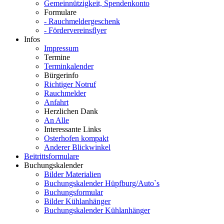
Gemeinnützigkeit, Spendenkonto
Formulare
- Rauchmeldergeschenk
- Fördervereinsflyer
Infos
Impressum
Termine
Terminkalender
Bürgerinfo
Richtiger Notruf
Rauchmelder
Anfahrt
Herzlichen Dank
An Alle
Interessante Links
Osterhofen kompakt
Anderer Blickwinkel
Beitrittsformulare
Buchungskalender
Bilder Materialien
Buchungskalender Hüpfburg/Auto`s
Buchungsformular
Bilder Kühlanhänger
Buchungskalender Kühlanhänger