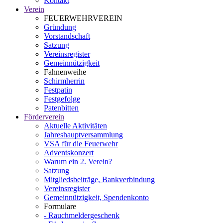
Kontakt
Verein
FEUERWEHRVEREIN
Gründung
Vorstandschaft
Satzung
Vereinsregister
Gemeinnützigkeit
Fahnenweihe
Schirmherrin
Festpatin
Festgefolge
Patenbitten
Förderverein
Aktuelle Aktivitäten
Jahreshauptversammlung
VSA für die Feuerwehr
Adventskonzert
Warum ein 2. Verein?
Satzung
Mitgliedsbeiträge, Bankverbindung
Vereinsregister
Gemeinnützigkeit, Spendenkonto
Formulare
- Rauchmeldergeschenk