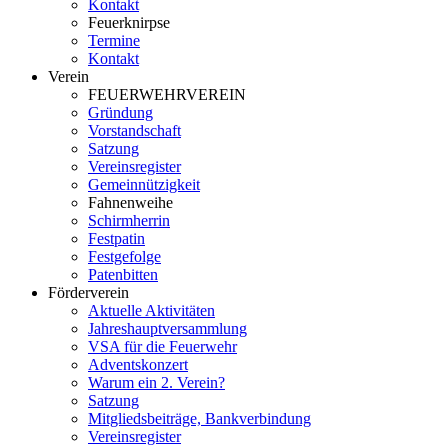
Kontakt
Feuerknirpse
Termine
Kontakt
Verein
FEUERWEHRVEREIN
Gründung
Vorstandschaft
Satzung
Vereinsregister
Gemeinnützigkeit
Fahnenweihe
Schirmherrin
Festpatin
Festgefolge
Patenbitten
Förderverein
Aktuelle Aktivitäten
Jahreshauptversammlung
VSA für die Feuerwehr
Adventskonzert
Warum ein 2. Verein?
Satzung
Mitgliedsbeiträge, Bankverbindung
Vereinsregister