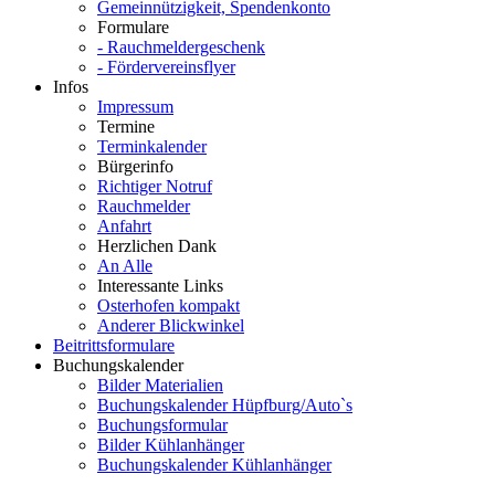
Gemeinnützigkeit, Spendenkonto
Formulare
- Rauchmeldergeschenk
- Fördervereinsflyer
Infos
Impressum
Termine
Terminkalender
Bürgerinfo
Richtiger Notruf
Rauchmelder
Anfahrt
Herzlichen Dank
An Alle
Interessante Links
Osterhofen kompakt
Anderer Blickwinkel
Beitrittsformulare
Buchungskalender
Bilder Materialien
Buchungskalender Hüpfburg/Auto`s
Buchungsformular
Bilder Kühlanhänger
Buchungskalender Kühlanhänger