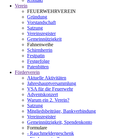
Kontakt
Verein
FEUERWEHRVEREIN
Gründung
Vorstandschaft
Satzung
Vereinsregister
Gemeinnützigkeit
Fahnenweihe
Schirmherrin
Festpatin
Festgefolge
Patenbitten
Förderverein
Aktuelle Aktivitäten
Jahreshauptversammlung
VSA für die Feuerwehr
Adventskonzert
Warum ein 2. Verein?
Satzung
Mitgliedsbeiträge, Bankverbindung
Vereinsregister
Gemeinnützigkeit, Spendenkonto
Formulare
- Rauchmeldergeschenk