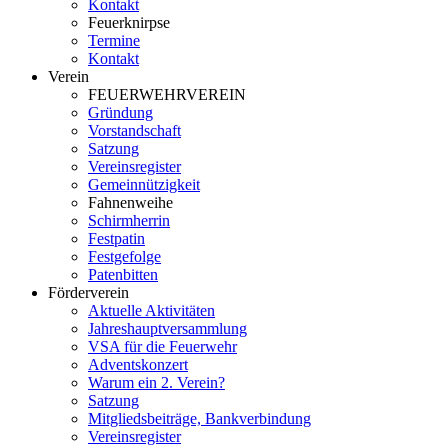
Kontakt
Feuerknirpse
Termine
Kontakt
Verein
FEUERWEHRVEREIN
Gründung
Vorstandschaft
Satzung
Vereinsregister
Gemeinnützigkeit
Fahnenweihe
Schirmherrin
Festpatin
Festgefolge
Patenbitten
Förderverein
Aktuelle Aktivitäten
Jahreshauptversammlung
VSA für die Feuerwehr
Adventskonzert
Warum ein 2. Verein?
Satzung
Mitgliedsbeiträge, Bankverbindung
Vereinsregister