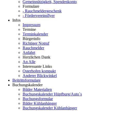
Gemeinnützigkeit, Spendenkonto
Formulare
- Rauchmeldergeschenk
- Fördervereinsflyer
Infos
Impressum
Termine
Terminkalender
Bürgerinfo
Richtiger Notruf
Rauchmelder
Anfahrt
Herzlichen Dank
An Alle
Interessante Links
Osterhofen kompakt
Anderer Blickwinkel
Beitrittsformulare
Buchungskalender
Bilder Materialien
Buchungskalender Hüpfburg/Auto`s
Buchungsformular
Bilder Kühlanhänger
Buchungskalender Kühlanhänger