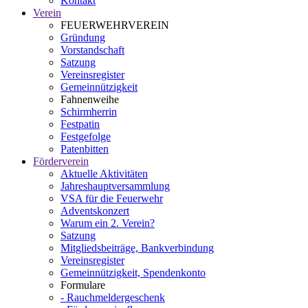
Kontakt
Verein
FEUERWEHRVEREIN
Gründung
Vorstandschaft
Satzung
Vereinsregister
Gemeinnützigkeit
Fahnenweihe
Schirmherrin
Festpatin
Festgefolge
Patenbitten
Förderverein
Aktuelle Aktivitäten
Jahreshauptversammlung
VSA für die Feuerwehr
Adventskonzert
Warum ein 2. Verein?
Satzung
Mitgliedsbeiträge, Bankverbindung
Vereinsregister
Gemeinnützigkeit, Spendenkonto
Formulare
- Rauchmeldergeschenk