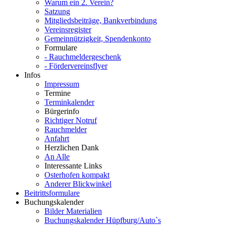
Warum ein 2. Verein?
Satzung
Mitgliedsbeiträge, Bankverbindung
Vereinsregister
Gemeinnützigkeit, Spendenkonto
Formulare
- Rauchmeldergeschenk
- Fördervereinsflyer
Infos
Impressum
Termine
Terminkalender
Bürgerinfo
Richtiger Notruf
Rauchmelder
Anfahrt
Herzlichen Dank
An Alle
Interessante Links
Osterhofen kompakt
Anderer Blickwinkel
Beitrittsformulare
Buchungskalender
Bilder Materialien
Buchungskalender Hüpfburg/Auto`s