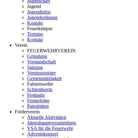
Mannschaft
Jugend
Jugendinfos
Jugendordnung
Kontakt
Feuerknirpse
Termine
Kontakt
Verein
FEUERWEHRVEREIN
Gründung
Vorstandschaft
Satzung
Vereinsregister
Gemeinnützigkeit
Fahnenweihe
Schirmherrin
Festpatin
Festgefolge
Patenbitten
Förderverein
Aktuelle Aktivitäten
Jahreshauptversammlung
VSA für die Feuerwehr
Adventskonzert