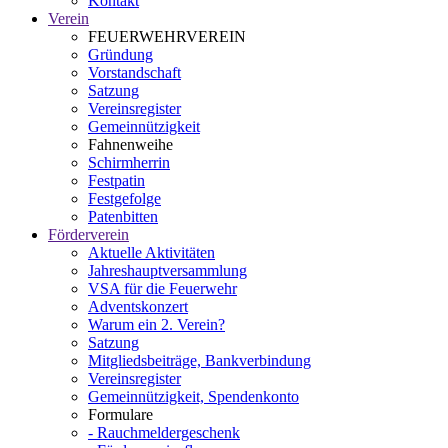
Kontakt
Verein
FEUERWEHRVEREIN
Gründung
Vorstandschaft
Satzung
Vereinsregister
Gemeinnützigkeit
Fahnenweihe
Schirmherrin
Festpatin
Festgefolge
Patenbitten
Förderverein
Aktuelle Aktivitäten
Jahreshauptversammlung
VSA für die Feuerwehr
Adventskonzert
Warum ein 2. Verein?
Satzung
Mitgliedsbeiträge, Bankverbindung
Vereinsregister
Gemeinnützigkeit, Spendenkonto
Formulare
- Rauchmeldergeschenk