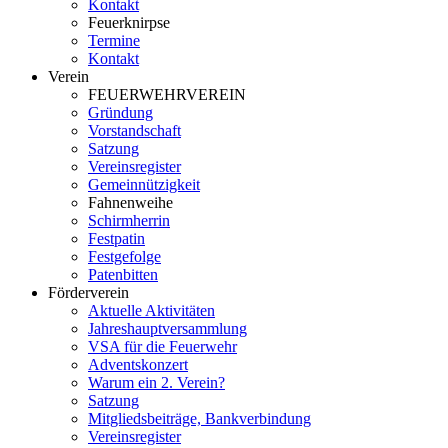
Kontakt
Feuerknirpse
Termine
Kontakt
Verein
FEUERWEHRVEREIN
Gründung
Vorstandschaft
Satzung
Vereinsregister
Gemeinnützigkeit
Fahnenweihe
Schirmherrin
Festpatin
Festgefolge
Patenbitten
Förderverein
Aktuelle Aktivitäten
Jahreshauptversammlung
VSA für die Feuerwehr
Adventskonzert
Warum ein 2. Verein?
Satzung
Mitgliedsbeiträge, Bankverbindung
Vereinsregister