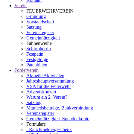
Kontakt
Verein
FEUERWEHRVEREIN
Gründung
Vorstandschaft
Satzung
Vereinsregister
Gemeinnützigkeit
Fahnenweihe
Schirmherrin
Festpatin
Festgefolge
Patenbitten
Förderverein
Aktuelle Aktivitäten
Jahreshauptversammlung
VSA für die Feuerwehr
Adventskonzert
Warum ein 2. Verein?
Satzung
Mitgliedsbeiträge, Bankverbindung
Vereinsregister
Gemeinnützigkeit, Spendenkonto
Formulare
- Rauchmeldergeschenk