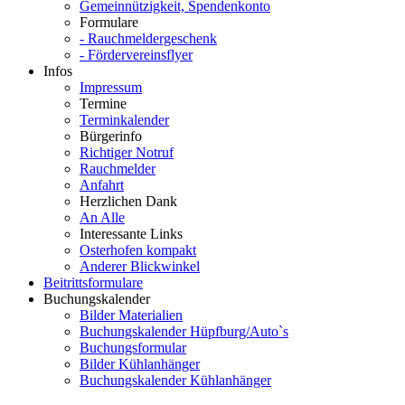
Gemeinnützigkeit, Spendenkonto
Formulare
- Rauchmeldergeschenk
- Fördervereinsflyer
Infos
Impressum
Termine
Terminkalender
Bürgerinfo
Richtiger Notruf
Rauchmelder
Anfahrt
Herzlichen Dank
An Alle
Interessante Links
Osterhofen kompakt
Anderer Blickwinkel
Beitrittsformulare
Buchungskalender
Bilder Materialien
Buchungskalender Hüpfburg/Auto`s
Buchungsformular
Bilder Kühlanhänger
Buchungskalender Kühlanhänger