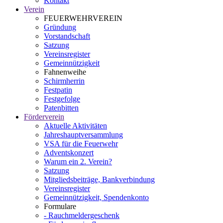
Kontakt
Verein
FEUERWEHRVEREIN
Gründung
Vorstandschaft
Satzung
Vereinsregister
Gemeinnützigkeit
Fahnenweihe
Schirmherrin
Festpatin
Festgefolge
Patenbitten
Förderverein
Aktuelle Aktivitäten
Jahreshauptversammlung
VSA für die Feuerwehr
Adventskonzert
Warum ein 2. Verein?
Satzung
Mitgliedsbeiträge, Bankverbindung
Vereinsregister
Gemeinnützigkeit, Spendenkonto
Formulare
- Rauchmeldergeschenk