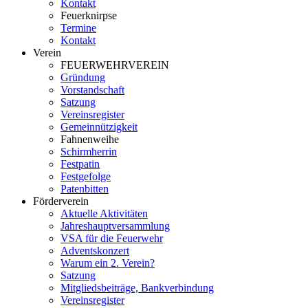
Kontakt
Feuerknirpse
Termine
Kontakt
Verein
FEUERWEHRVEREIN
Gründung
Vorstandschaft
Satzung
Vereinsregister
Gemeinnützigkeit
Fahnenweihe
Schirmherrin
Festpatin
Festgefolge
Patenbitten
Förderverein
Aktuelle Aktivitäten
Jahreshauptversammlung
VSA für die Feuerwehr
Adventskonzert
Warum ein 2. Verein?
Satzung
Mitgliedsbeiträge, Bankverbindung
Vereinsregister