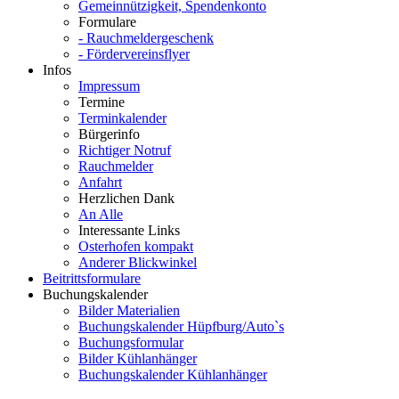
Gemeinnützigkeit, Spendenkonto
Formulare
- Rauchmeldergeschenk
- Fördervereinsflyer
Infos
Impressum
Termine
Terminkalender
Bürgerinfo
Richtiger Notruf
Rauchmelder
Anfahrt
Herzlichen Dank
An Alle
Interessante Links
Osterhofen kompakt
Anderer Blickwinkel
Beitrittsformulare
Buchungskalender
Bilder Materialien
Buchungskalender Hüpfburg/Auto`s
Buchungsformular
Bilder Kühlanhänger
Buchungskalender Kühlanhänger