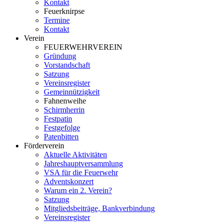
Kontakt
Feuerknirpse
Termine
Kontakt
Verein
FEUERWEHRVEREIN
Gründung
Vorstandschaft
Satzung
Vereinsregister
Gemeinnützigkeit
Fahnenweihe
Schirmherrin
Festpatin
Festgefolge
Patenbitten
Förderverein
Aktuelle Aktivitäten
Jahreshauptversammlung
VSA für die Feuerwehr
Adventskonzert
Warum ein 2. Verein?
Satzung
Mitgliedsbeiträge, Bankverbindung
Vereinsregister