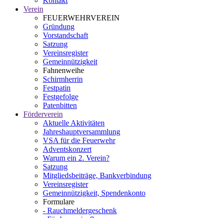
Kontakt
Verein
FEUERWEHRVEREIN
Gründung
Vorstandschaft
Satzung
Vereinsregister
Gemeinnützigkeit
Fahnenweihe
Schirmherrin
Festpatin
Festgefolge
Patenbitten
Förderverein
Aktuelle Aktivitäten
Jahreshauptversammlung
VSA für die Feuerwehr
Adventskonzert
Warum ein 2. Verein?
Satzung
Mitgliedsbeiträge, Bankverbindung
Vereinsregister
Gemeinnützigkeit, Spendenkonto
Formulare
- Rauchmeldergeschenk