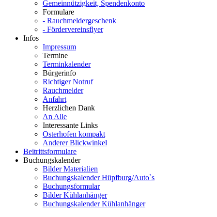
Gemeinnützigkeit, Spendenkonto
Formulare
- Rauchmeldergeschenk
- Fördervereinsflyer
Infos
Impressum
Termine
Terminkalender
Bürgerinfo
Richtiger Notruf
Rauchmelder
Anfahrt
Herzlichen Dank
An Alle
Interessante Links
Osterhofen kompakt
Anderer Blickwinkel
Beitrittsformulare
Buchungskalender
Bilder Materialien
Buchungskalender Hüpfburg/Auto`s
Buchungsformular
Bilder Kühlanhänger
Buchungskalender Kühlanhänger