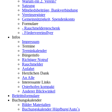
Warum ein 2. Verein?
Satzung
Mitgliedsbeiträge, Bankverbindung
Vereinsregister
Gemeinnützigkeit, Spendenkonto
Formulare
- Rauchmeldergeschenk
- Fördervereinsflyer
Infos
Impressum
Termine
Terminkalender
Bürgerinfo
Richtiger Notruf
Rauchmelder
Anfahrt
Herzlichen Dank
An Alle
Interessante Links
Osterhofen kompakt
Anderer Blickwinkel
Beitrittsformulare
Buchungskalender
Bilder Materialien
Buchungskalender Hüpfburg/Auto`s