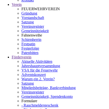
Kontakt
Verein
FEUERWEHRVEREIN
Gründung
Vorstandschaft
Satzung
Vereinsregister
Gemeinnützigkeit
Fahnenweihe
Schirmherrin
Festpatin
Festgefolge
Patenbitten
Förderverein
Aktuelle Aktivitäten
Jahreshauptversammlung
VSA für die Feuerwehr
Adventskonzert
Warum ein 2. Verein?
Satzung
Mitgliedsbeiträge, Bankverbindung
Vereinsregister
Gemeinnützigkeit, Spendenkonto
Formulare
- Rauchmeldergeschenk