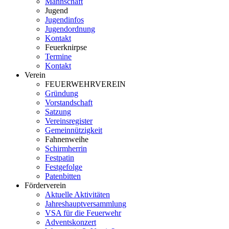
Mannschaft
Jugend
Jugendinfos
Jugendordnung
Kontakt
Feuerknirpse
Termine
Kontakt
Verein
FEUERWEHRVEREIN
Gründung
Vorstandschaft
Satzung
Vereinsregister
Gemeinnützigkeit
Fahnenweihe
Schirmherrin
Festpatin
Festgefolge
Patenbitten
Förderverein
Aktuelle Aktivitäten
Jahreshauptversammlung
VSA für die Feuerwehr
Adventskonzert