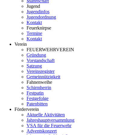
Mannschaft
Jugend
Jugendinfos
Jugendordnung
Kontakt
Feuerknirpse
Termine
Kontakt
Verein
FEUERWEHRVEREIN
Gründung
Vorstandschaft
Satzung
Vereinsregister
Gemeinnützigkeit
Fahnenweihe
Schirmherrin
Festpatin
Festgefolge
Patenbitten
Förderverein
Aktuelle Aktivitäten
Jahreshauptversammlung
VSA für die Feuerwehr
Adventskonzert