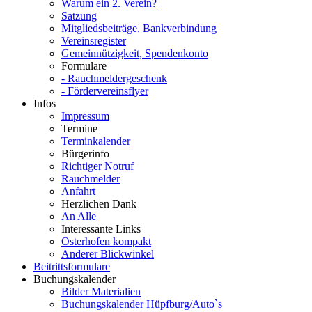
Warum ein 2. Verein?
Satzung
Mitgliedsbeiträge, Bankverbindung
Vereinsregister
Gemeinnützigkeit, Spendenkonto
Formulare
- Rauchmeldergeschenk
- Fördervereinsflyer
Infos
Impressum
Termine
Terminkalender
Bürgerinfo
Richtiger Notruf
Rauchmelder
Anfahrt
Herzlichen Dank
An Alle
Interessante Links
Osterhofen kompakt
Anderer Blickwinkel
Beitrittsformulare
Buchungskalender
Bilder Materialien
Buchungskalender Hüpfburg/Auto`s