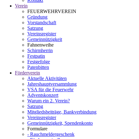
Kontakt
Verein
FEUERWEHRVEREIN
Gründung
Vorstandschaft
Satzung
Vereinsregister
Gemeinnützigkeit
Fahnenweihe
Schirmherrin
Festpatin
Festgefolge
Patenbitten
Förderverein
Aktuelle Aktivitäten
Jahreshauptversammlung
VSA für die Feuerwehr
Adventskonzert
Warum ein 2. Verein?
Satzung
Mitgliedsbeiträge, Bankverbindung
Vereinsregister
Gemeinnützigkeit, Spendenkonto
Formulare
- Rauchmeldergeschenk