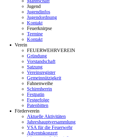
Mannschaft
Jugend
Jugendinfos
Jugendordnung
Kontakt
Feuerknirpse
Termine
Kontakt
Verein
FEUERWEHRVEREIN
Gründung
Vorstandschaft
Satzung
Vereinsregister
Gemeinnützigkeit
Fahnenweihe
Schirmherrin
Festpatin
Festgefolge
Patenbitten
Förderverein
Aktuelle Aktivitäten
Jahreshauptversammlung
VSA für die Feuerwehr
Adventskonzert