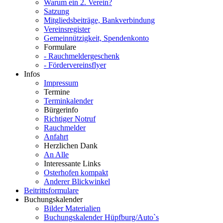
Warum ein 2. Verein?
Satzung
Mitgliedsbeiträge, Bankverbindung
Vereinsregister
Gemeinnützigkeit, Spendenkonto
Formulare
- Rauchmeldergeschenk
- Fördervereinsflyer
Infos
Impressum
Termine
Terminkalender
Bürgerinfo
Richtiger Notruf
Rauchmelder
Anfahrt
Herzlichen Dank
An Alle
Interessante Links
Osterhofen kompakt
Anderer Blickwinkel
Beitrittsformulare
Buchungskalender
Bilder Materialien
Buchungskalender Hüpfburg/Auto`s