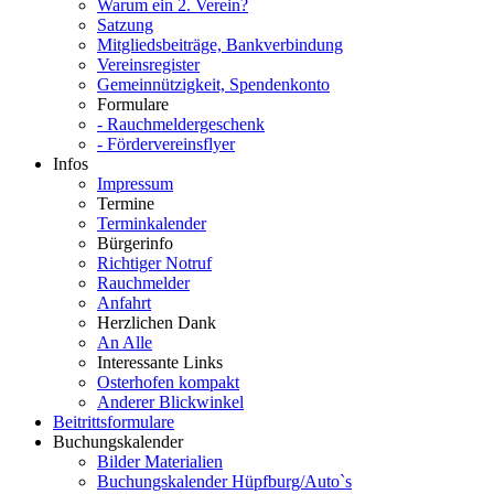
Warum ein 2. Verein?
Satzung
Mitgliedsbeiträge, Bankverbindung
Vereinsregister
Gemeinnützigkeit, Spendenkonto
Formulare
- Rauchmeldergeschenk
- Fördervereinsflyer
Infos
Impressum
Termine
Terminkalender
Bürgerinfo
Richtiger Notruf
Rauchmelder
Anfahrt
Herzlichen Dank
An Alle
Interessante Links
Osterhofen kompakt
Anderer Blickwinkel
Beitrittsformulare
Buchungskalender
Bilder Materialien
Buchungskalender Hüpfburg/Auto`s