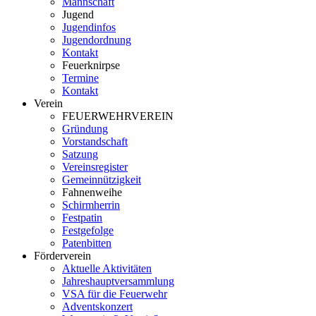
Mannschaft
Jugend
Jugendinfos
Jugendordnung
Kontakt
Feuerknirpse
Termine
Kontakt
Verein
FEUERWEHRVEREIN
Gründung
Vorstandschaft
Satzung
Vereinsregister
Gemeinnützigkeit
Fahnenweihe
Schirmherrin
Festpatin
Festgefolge
Patenbitten
Förderverein
Aktuelle Aktivitäten
Jahreshauptversammlung
VSA für die Feuerwehr
Adventskonzert