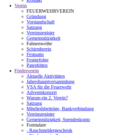
Kontakt
Verein
FEUERWEHRVEREIN
Gründung
Vorstandschaft
Satzung
Vereinsregister
Gemeinnützigkeit
Fahnenweihe
Schirmherrin
Festpatin
Festgefolge
Patenbitten
Förderverein
Aktuelle Aktivitäten
Jahreshauptversammlung
VSA für die Feuerwehr
Adventskonzert
Warum ein 2. Verein?
Satzung
Mitgliedsbeiträge, Bankverbindung
Vereinsregister
Gemeinnützigkeit, Spendenkonto
Formulare
- Rauchmeldergeschenk