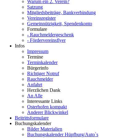
Warum ein 2. Verein?
Satzung
Mitgliedsbeiträge, Bankverbindung
Vereinsregister
Gemeinnützigkeit, Spendenkonto
Formulare
- Rauchmeldergeschenk
- Fördervereinsflyer
Infos
Impressum
Termine
Terminkalender
Bürgerinfo
Richtiger Notruf
Rauchmelder
Anfahrt
Herzlichen Dank
An Alle
Interessante Links
Osterhofen kompakt
Anderer Blickwinkel
Beitrittsformulare
Buchungskalender
Bilder Materialien
Buchungskalender Hüpfburg/Auto`s