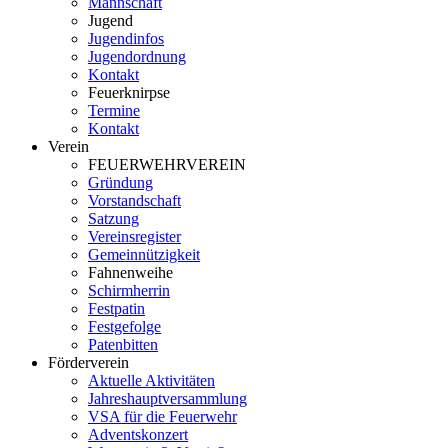
Mannschaft
Jugend
Jugendinfos
Jugendordnung
Kontakt
Feuerknirpse
Termine
Kontakt
Verein
FEUERWEHRVEREIN
Gründung
Vorstandschaft
Satzung
Vereinsregister
Gemeinnützigkeit
Fahnenweihe
Schirmherrin
Festpatin
Festgefolge
Patenbitten
Förderverein
Aktuelle Aktivitäten
Jahreshauptversammlung
VSA für die Feuerwehr
Adventskonzert