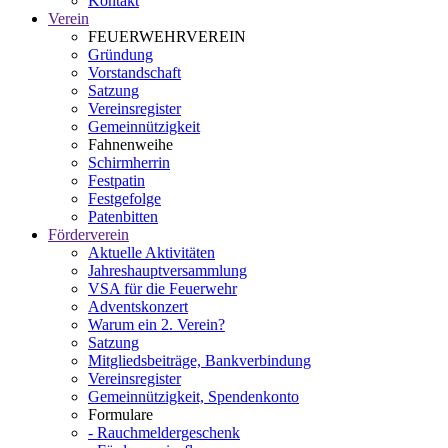
Kontakt
Verein
FEUERWEHRVEREIN
Gründung
Vorstandschaft
Satzung
Vereinsregister
Gemeinnützigkeit
Fahnenweihe
Schirmherrin
Festpatin
Festgefolge
Patenbitten
Förderverein
Aktuelle Aktivitäten
Jahreshauptversammlung
VSA für die Feuerwehr
Adventskonzert
Warum ein 2. Verein?
Satzung
Mitgliedsbeiträge, Bankverbindung
Vereinsregister
Gemeinnützigkeit, Spendenkonto
Formulare
- Rauchmeldergeschenk