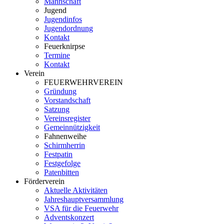
Mannschaft
Jugend
Jugendinfos
Jugendordnung
Kontakt
Feuerknirpse
Termine
Kontakt
Verein
FEUERWEHRVEREIN
Gründung
Vorstandschaft
Satzung
Vereinsregister
Gemeinnützigkeit
Fahnenweihe
Schirmherrin
Festpatin
Festgefolge
Patenbitten
Förderverein
Aktuelle Aktivitäten
Jahreshauptversammlung
VSA für die Feuerwehr
Adventskonzert