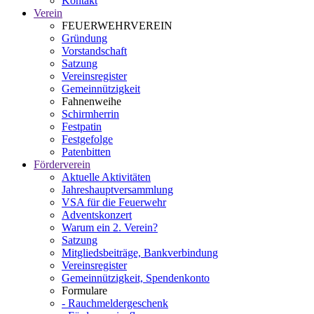
Kontakt
Verein
FEUERWEHRVEREIN
Gründung
Vorstandschaft
Satzung
Vereinsregister
Gemeinnützigkeit
Fahnenweihe
Schirmherrin
Festpatin
Festgefolge
Patenbitten
Förderverein
Aktuelle Aktivitäten
Jahreshauptversammlung
VSA für die Feuerwehr
Adventskonzert
Warum ein 2. Verein?
Satzung
Mitgliedsbeiträge, Bankverbindung
Vereinsregister
Gemeinnützigkeit, Spendenkonto
Formulare
- Rauchmeldergeschenk