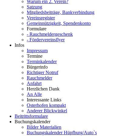
Warum ein 2. Verein?
Satzung
Mitgliedsbeiträge, Bankverbindung
Vereinsregister
Gemeinnützigkeit, Spendenkonto
Formulare
- Rauchmeldergeschenk
- Fördervereinsflyer
Infos
Impressum
Termine
Terminkalender
Bürgerinfo
Richtiger Notruf
Rauchmelder
Anfahrt
Herzlichen Dank
An Alle
Interessante Links
Osterhofen kompakt
Anderer Blickwinkel
Beitrittsformulare
Buchungskalender
Bilder Materialien
Buchungskalender Hüpfburg/Auto`s